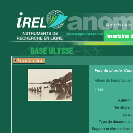
Fête de charité. Cou
Album du fonds Gallieni
1904
Auteur :
Territoire :
Lieu :
Type de document :
Support et dimensions :