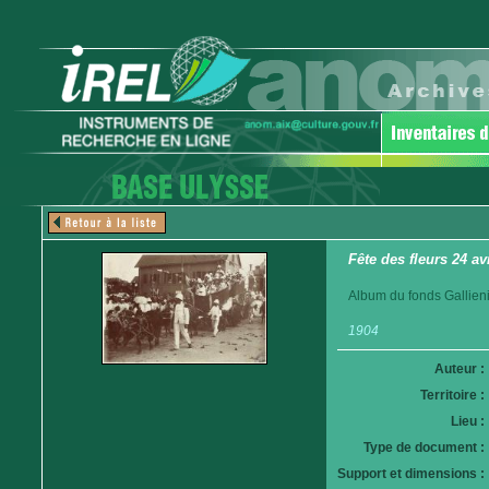
Fête des fleurs 24 av
Album du fonds Gallieni
1904
Auteur :
Territoire :
Lieu :
Type de document :
Support et dimensions :