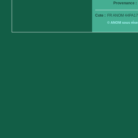
Provenance :
Cote :
FR ANOM 44PA17
© ANOM sous réserv