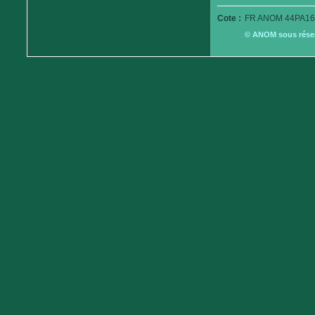
Cote :
FR ANOM 44PA16
© ANOM sous réserv