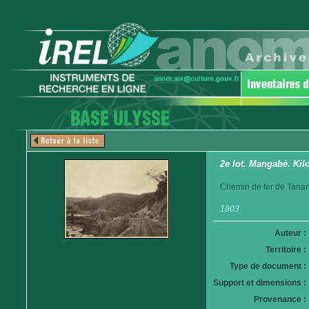
2e lot. Mangabé. Kil
Chemin de fer de Tanan
1903
Auteur :
Territoire :
Type de document :
Support et dimensions :
Provenance :