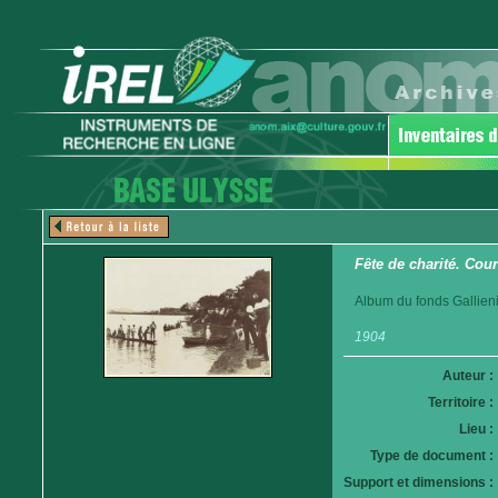
Fête de charité. Cou
Album du fonds Gallieni
1904
Auteur :
Territoire :
Lieu :
Type de document :
Support et dimensions :