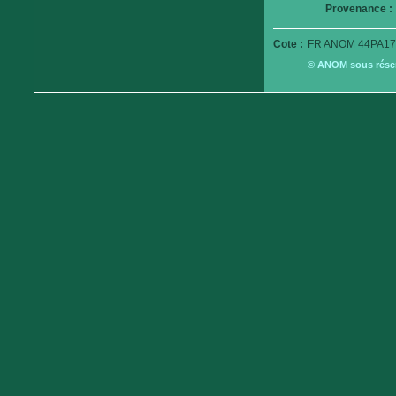
Provenance :
Cote :
FR ANOM 44PA17
© ANOM sous réserv