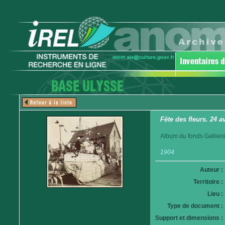
Fête des fleurs. 24 
Album du fonds Gallieni
1904
Auteur :
Territoire :
Lieu :
Type de document :
Support et dimensions :