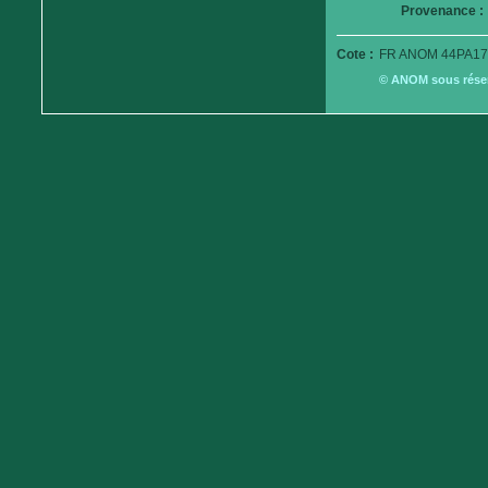
Provenance :
Cote :
FR ANOM 44PA17
© ANOM sous réserv