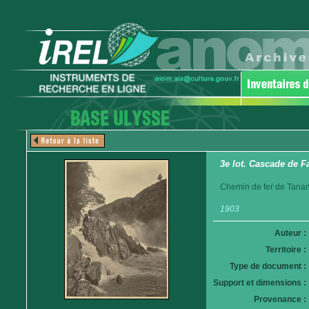
3e lot. Cascade de Fa
Chemin de fer de Tanan
1903
Auteur :
Territoire :
Type de document :
Support et dimensions :
Provenance :