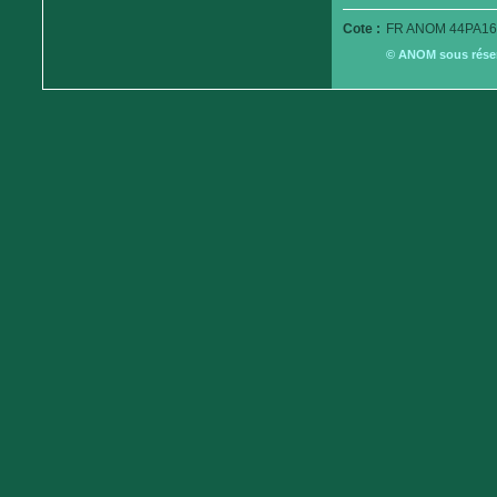
Cote :
FR ANOM 44PA16
© ANOM sous réserv