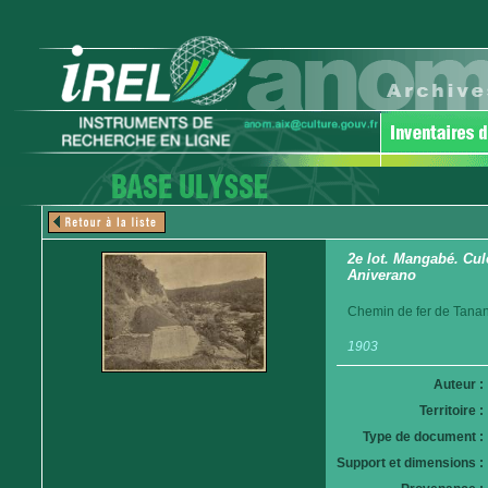
2e lot. Mangabé. Cul
Aniverano
Chemin de fer de Tanan
1903
Auteur :
Territoire :
Type de document :
Support et dimensions :