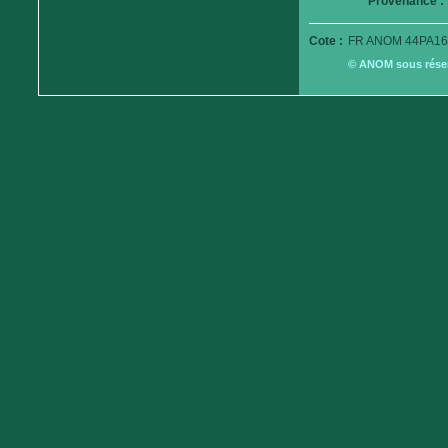
Provenance :
Cote :
FR ANOM 44PA16
© ANOM sous réserv