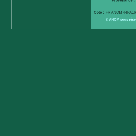
Provenance :
Cote :
FR ANOM 44PA16
© ANOM sous réserv