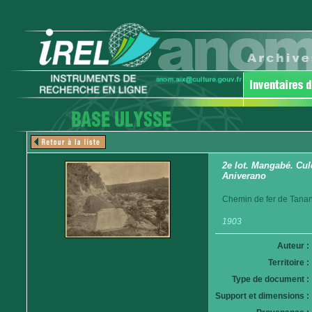
2e lot. Mangabé. Cul
Aniverano
Chemin de fer de Tanan
1903
Auteur :
Territoire :
Type de document :
Support et dimensions :