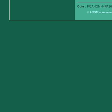
Cote :
FR ANOM 44PA16
© ANOM sous réserv