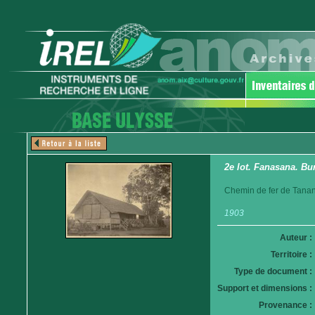
2e lot. Fanasana. Bur
Chemin de fer de Tanan
1903
Auteur :
Territoire :
Type de document :
Support et dimensions :
Provenance :