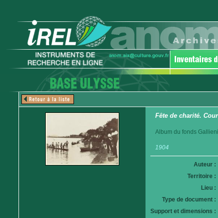
Fête de charité. Cou
Album du fonds Gallieni
1904
Auteur :
Territoire :
Lieu :
Type de document :
Support et dimensions :