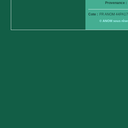
Provenance :
Cote :
FR ANOM 44PA17
© ANOM sous réserv