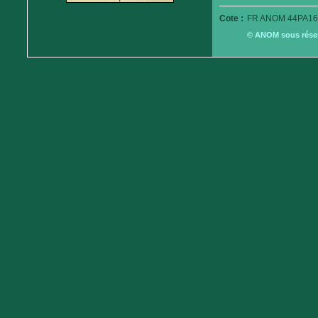
Cote :
FR ANOM 44PA16
© ANOM sous réserv