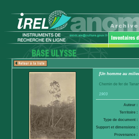
[Un homme au milieu
Chemin de fer de Tanan
1903
Auteur :
Territoire :
Type de document :
Support et dimensions :
Provenance :