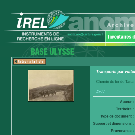
Transports par voitur
Chemin de fer de Tanan
1903
Auteur :
Territoire :
Type de document :
Support et dimensions :
Provenance :