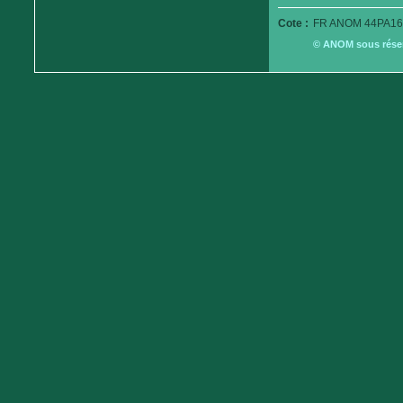
Cote :
FR ANOM 44PA16
© ANOM sous réserv