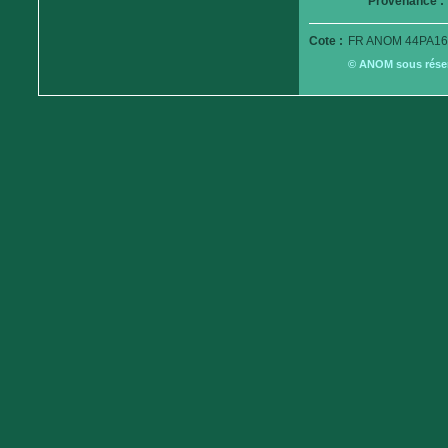
Provenance :
Cote :
FR ANOM 44PA16
© ANOM sous réserv