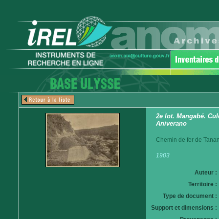
2e lot. Mangabé. Cul
Aniverano
Chemin de fer de Tanan
1903
Auteur :
Territoire :
Type de document :
Support et dimensions :