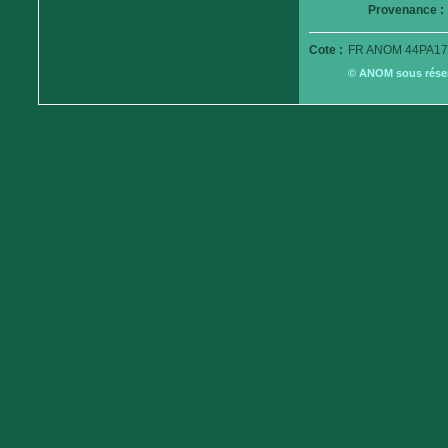
Provenance :
Cote :
FR ANOM 44PA17
© ANOM sous réserv