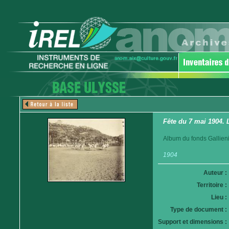
Fête du 7 mai 1904. 
Album du fonds Gallieni
1904
Auteur :
Territoire :
Lieu :
Type de document :
Support et dimensions :