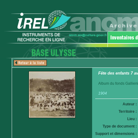
Fête des enfants 7 a
Album du fonds Gallieni
1904
Auteur :
Territoire :
Lieu :
Type de document :
Support et dimensions :