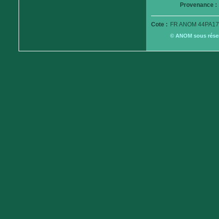
Provenance :
Cote :
FR ANOM 44PA17
© ANOM sous réserv