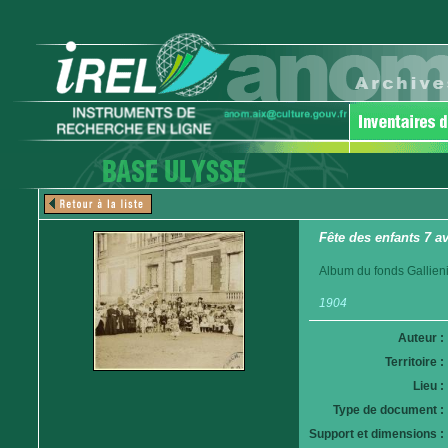
Fête des enfants 7 a
Album du fonds Gallieni
1904
Auteur :
Territoire :
Lieu :
Type de document :
Support et dimensions :