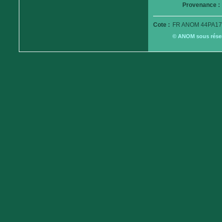
Provenance :
Cote :
FR ANOM 44PA17
© ANOM sous réserv