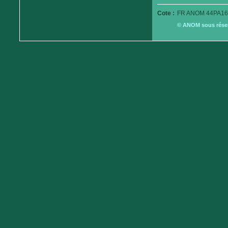
Cote :
FR ANOM 44PA16
© ANOM sous réserv