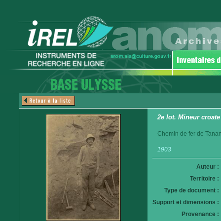
2e lot. Mineur croate
Chemin de fer de Tanan
1903
Auteur :
Territoire :
Type de document :
Support et dimensions :
Provenance :