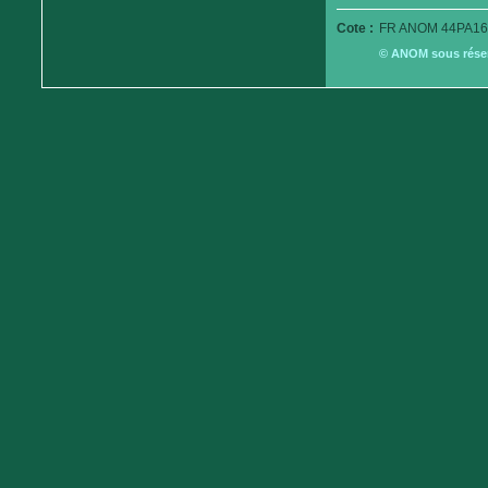
Cote :
FR ANOM 44PA16
© ANOM sous réserv