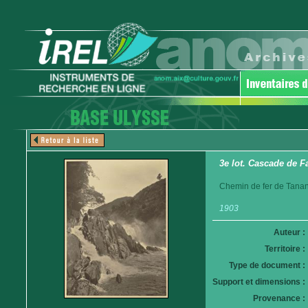
3e lot. Cascade de Fa
Chemin de fer de Tanan
1903
Auteur :
Territoire :
Type de document :
Support et dimensions :
Provenance :