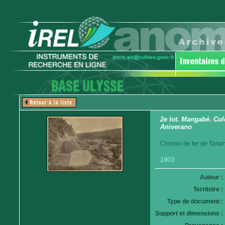
2e lot. Mangabé. Cul
Aniverano
Chemin de fer de Tanan
1903
Auteur :
Territoire :
Type de document :
Support et dimensions :