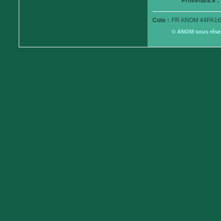
Provenance :
Cote :
FR ANOM 44PA16
© ANOM sous réserv