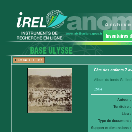
Fête des enfants 7 a
Album du fonds Gallieni
1904
Auteur :
Territoire :
Lieu :
Type de document :
Support et dimensions :