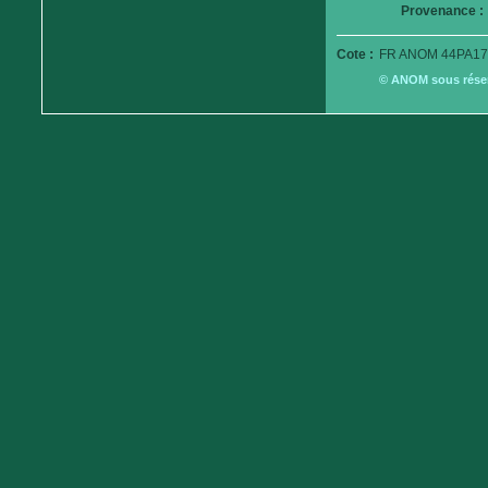
Provenance :
Cote :
FR ANOM 44PA17
© ANOM sous réserv