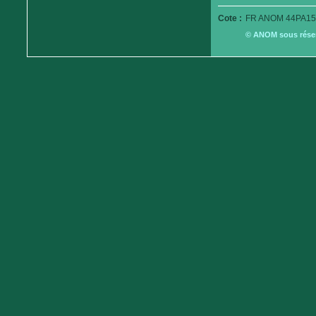
Cote :
FR ANOM 44PA15
© ANOM sous réserv