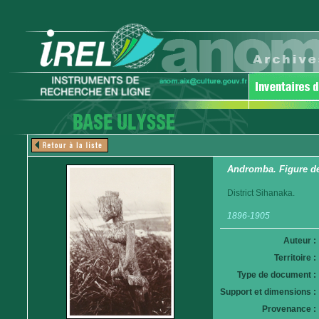
Andromba. Figure de
District Sihanaka.
1896-1905
Auteur :
Territoire :
Type de document :
Support et dimensions :
Provenance :