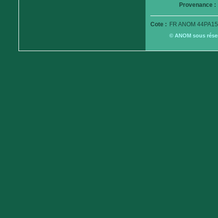
Provenance :
Cote :
FR ANOM 44PA15
© ANOM sous réserv