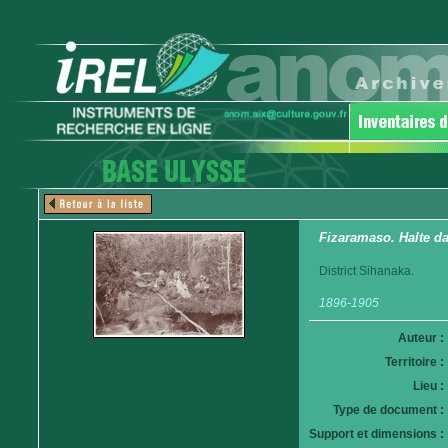
Fizaramaso. Halte da
District Sihanaka.
1896-1905
Auteur :
Territoire :
Lieu :
Type de document :
Support et dimensions :