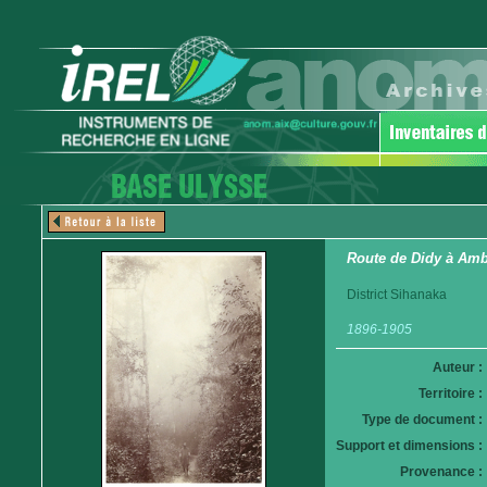
Route de Didy à Am
District Sihanaka
1896-1905
Auteur :
Territoire :
Type de document :
Support et dimensions :
Provenance :