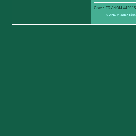
Cote :
FR ANOM 44PA15
© ANOM sous réserv