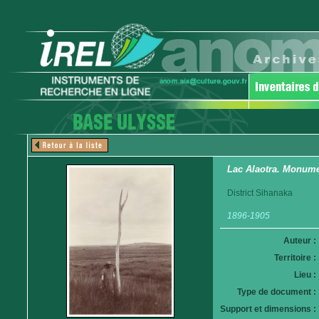
Lac Alaotra. Monumen
District Sihanaka
1896-1905
Auteur :
Territoire :
Lieu :
Type de document :
Support et dimensions :