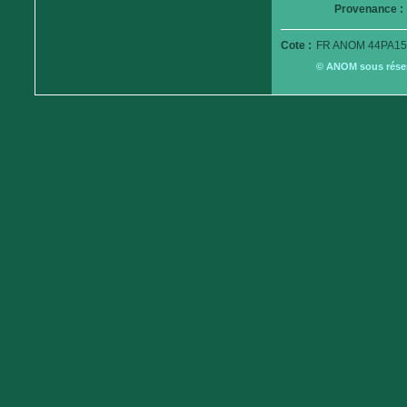
Provenance :
Cote :
FR ANOM 44PA15
© ANOM sous réserv