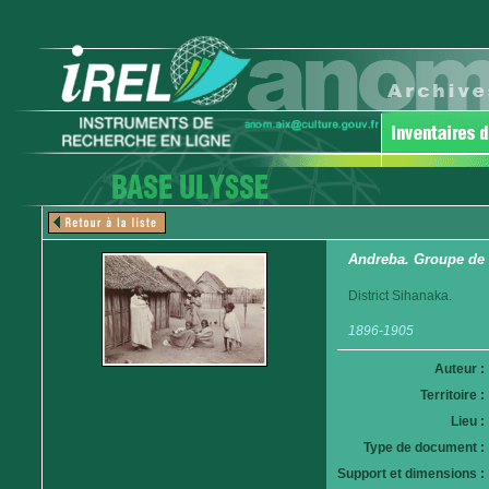
Andreba. Groupe de
District Sihanaka.
1896-1905
Auteur :
Territoire :
Lieu :
Type de document :
Support et dimensions :