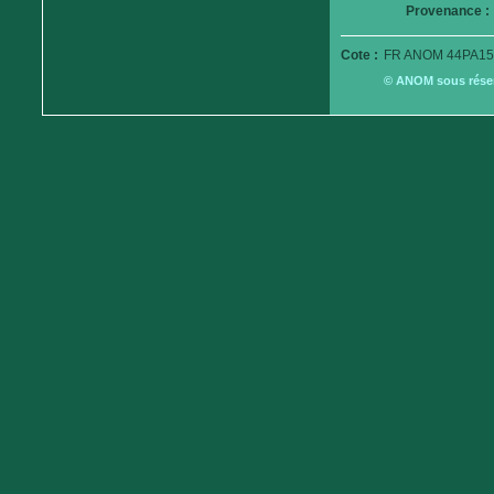
Provenance :
Cote :
FR ANOM 44PA15
© ANOM sous réserv