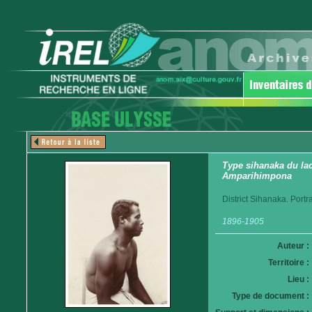
Type sihanaka du lac 
Amparihimpona
District Sihanaka. Portra
1896-1905
Auteur :
Territoire :
Lieu :
Type de document :