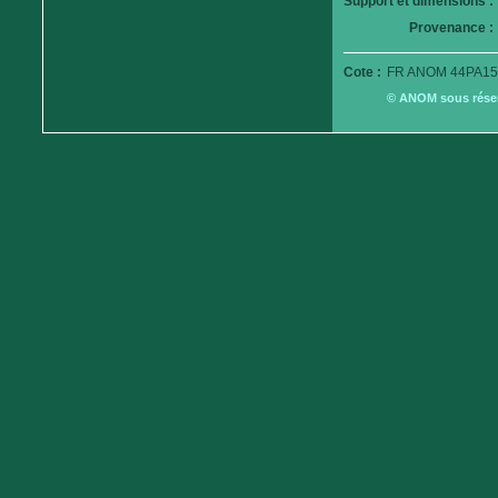
Support et dimensions :
Provenance :
Cote :
FR ANOM 44PA15
© ANOM sous réserv