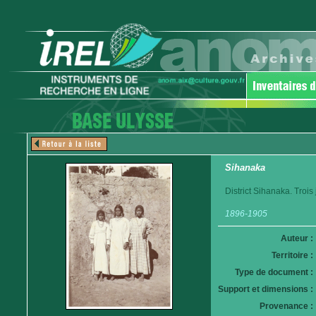
Sihanaka
District Sihanaka. Troi
1896-1905
Auteur :
Territoire :
Type de document :
Support et dimensions :
Provenance :