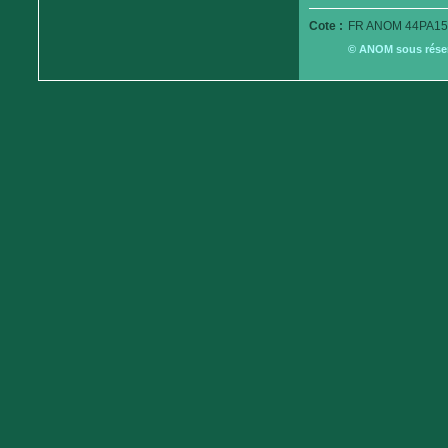
Cote :
FR ANOM 44PA15
© ANOM sous réserv