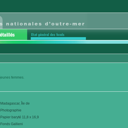
s jeunes femmes.
Madagascar, Île de
Photographie
Papier baryté 11,8 x 16,9
Fonds Gallieni