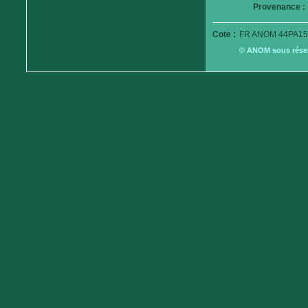
Provenance :
Cote :
FR ANOM 44PA15
© ANOM sous réserv