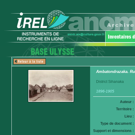
Ambatondrazaka. Rue
District Sihanaka
1896-1905
Auteur :
Territoire :
Lieu :
Type de document :
Support et dimensions :