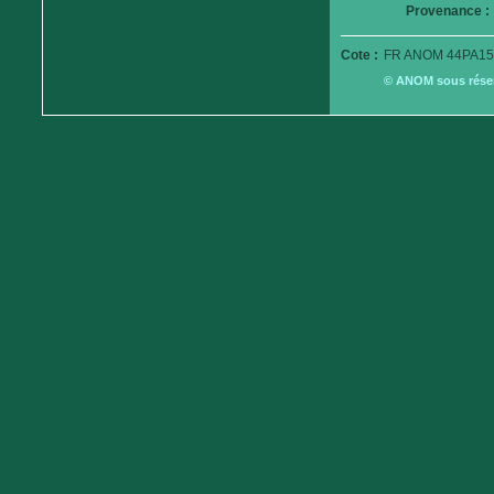
Provenance :
Cote :
FR ANOM 44PA15
© ANOM sous réserv