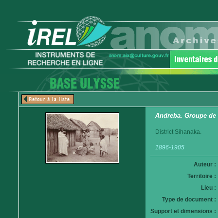
Andreba. Groupe de
District Sihanaka.
1896-1905
Auteur :
Territoire :
Lieu :
Type de document :
Support et dimensions :