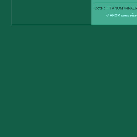
Cote :
FR ANOM 44PA16
© ANOM sous réserv