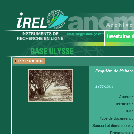
Propriété de Mahazo
1902-1903
Auteur :
Territoire :
Lieu :
Type de document :
Support et dimensions :
Provenance :