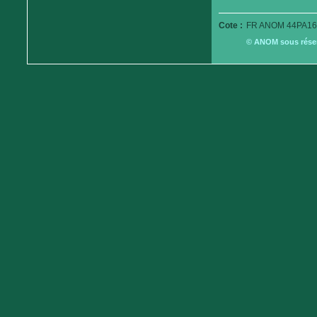
Cote :
FR ANOM 44PA16
© ANOM sous réserv