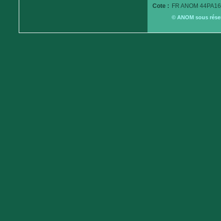
Cote :
FR ANOM 44PA16
© ANOM sous réserv