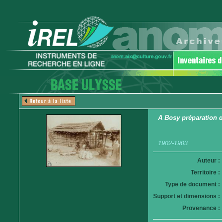
A Bosy préparation
1902-1903
Auteur :
Territoire :
Type de document :
Support et dimensions :
Provenance :