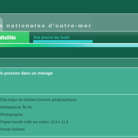
 du poisson dans un ménage
État-major de Gallieni (service géographique)
Madagascar, Île de
Photographie
Papier baryté collé sur carton 16,9 x 11,9
Fonds Gallieni