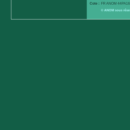
Cote :
FR ANOM 44PA16
© ANOM sous réserv