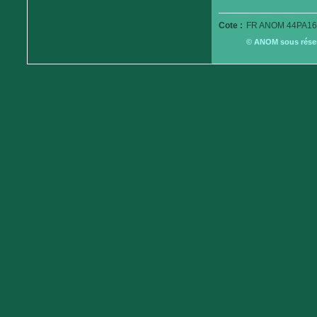
Cote :
FR ANOM 44PA16
© ANOM sous réserv