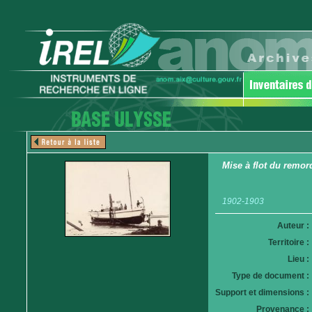
Mise à flot du remo
1902-1903
Auteur :
Territoire :
Lieu :
Type de document :
Support et dimensions :
Provenance :