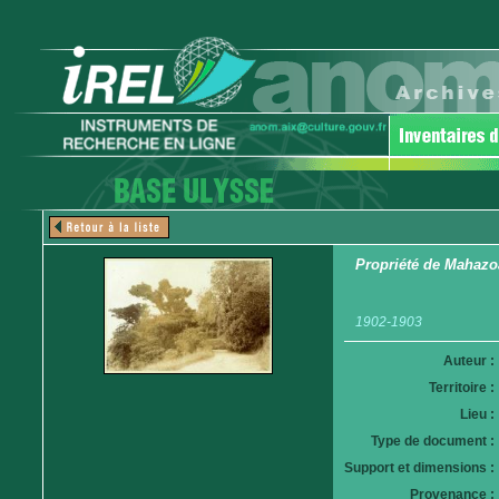
Propriété de Mahazo
1902-1903
Auteur :
Territoire :
Lieu :
Type de document :
Support et dimensions :
Provenance :