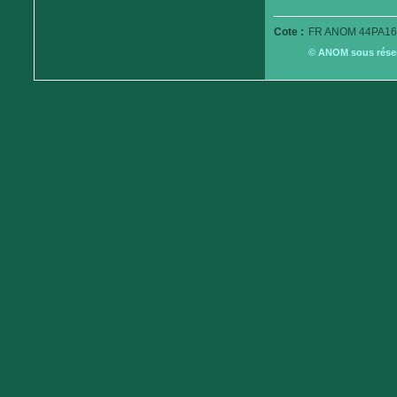
Cote :
FR ANOM 44PA16
© ANOM sous réserv