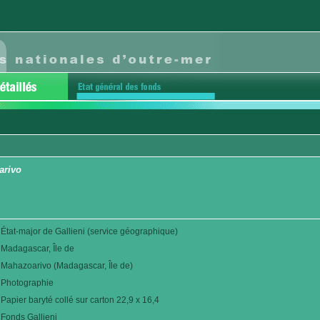
arivo
État-major de Gallieni (service géographique)
Madagascar, Île de
Mahazoarivo (Madagascar, Île de)
Photographie
Papier baryté collé sur carton 22,9 x 16,4
Fonds Gallieni