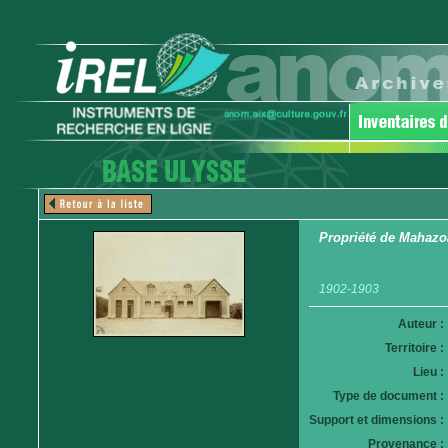
Propriété de Mahazo
1902-1903
Auteur :
Territoire :
Lieu :
Type de document :
Support et dimensions :
Provenance :