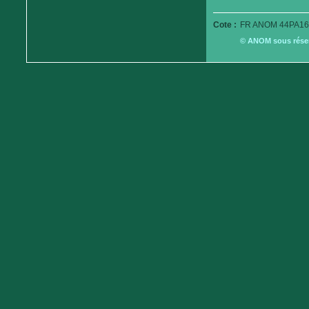
Cote :
FR ANOM 44PA16
© ANOM sous réserv