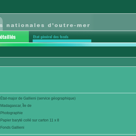
État-major de Gallieni (service géographique)
Madagascar, Île de
Photographie
Papier baryté collé sur carton 11 x 8
Fonds Gallieni