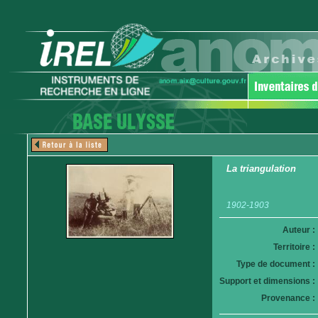
La triangulation
1902-1903
Auteur :
Territoire :
Type de document :
Support et dimensions :
Provenance :