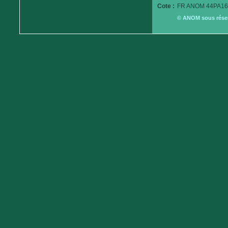
Cote :
FR ANOM 44PA16
© ANOM sous réserv