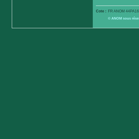
Cote :
FR ANOM 44PA16
© ANOM sous réserv