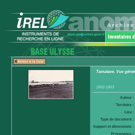
Tamatave. Vue génér
1902-1903
Auteur :
Territoire :
Lieu :
Type de document :
Support et dimensions :
Provenance :