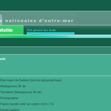
arée
État-major de Gallieni (service géographique)
Madagascar, Île de
Tamatave (Madagascar, Île de)
Photographie
Papier baryté collé sur carton 10,9 x 7,9
Fonds Gallieni