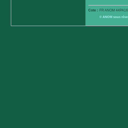
Cote :
FR ANOM 44PA16
© ANOM sous réserv