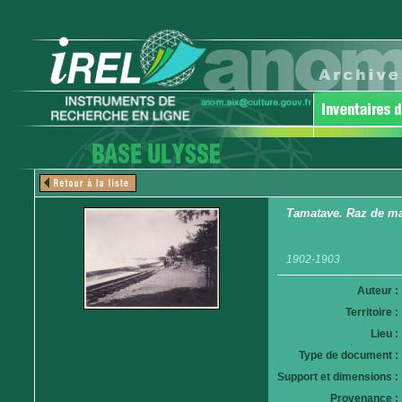
Tamatave. Raz de m
1902-1903
Auteur :
Territoire :
Lieu :
Type de document :
Support et dimensions :
Provenance :