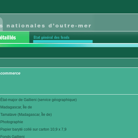
u commerce
État-major de Gallieni (service géographique)
Madagascar, Île de
Tamatave (Madagascar, Île de)
Photographie
Papier baryté collé sur carton 10,9 x 7,9
Fonds Gallieni