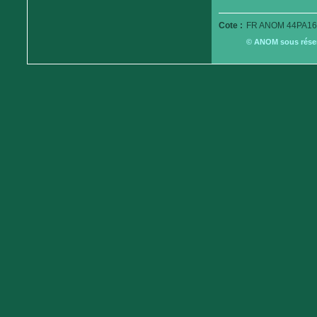
Cote :
FR ANOM 44PA16
© ANOM sous réserv