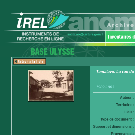
Tamatave. La rue d
1902-1903
Auteur :
Territoire :
Lieu :
Type de document :
Support et dimensions :
Provenance :