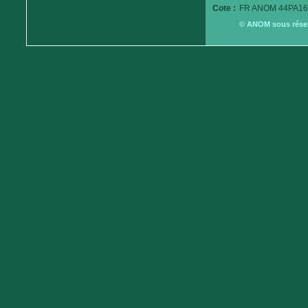
Cote :
FR ANOM 44PA16
© ANOM sous réserv