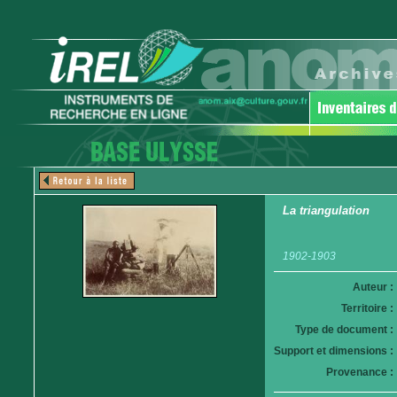
La triangulation
1902-1903
Auteur :
Territoire :
Type de document :
Support et dimensions :
Provenance :