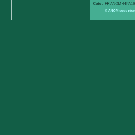
Cote :
FR ANOM 44PA16
© ANOM sous réserv