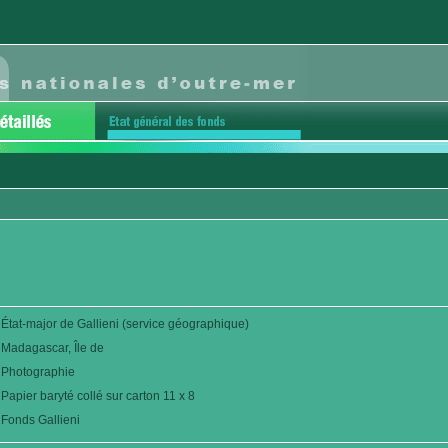
État-major de Gallieni (service géographique)
Madagascar, Île de
Photographie
Papier baryté collé sur carton 11 x 8
Fonds Gallieni