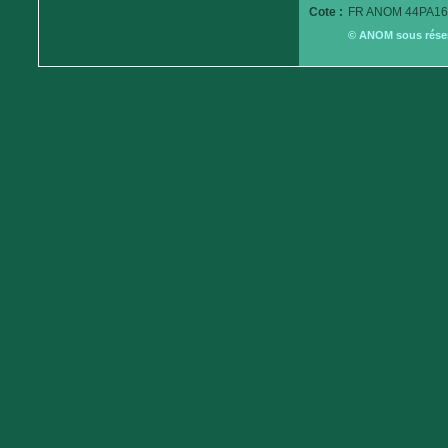
Cote :
FR ANOM 44PA16
© ANOM sous réserv