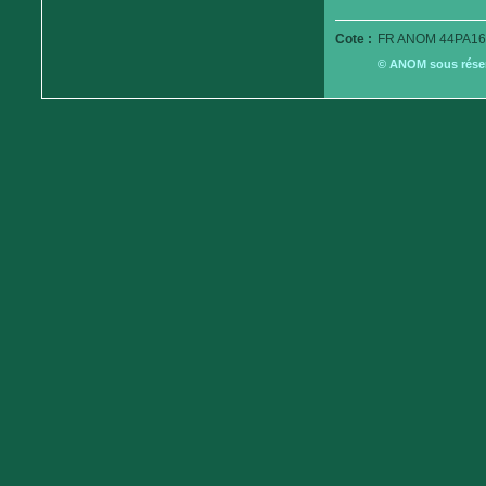
Cote :
FR ANOM 44PA16
© ANOM sous réserv