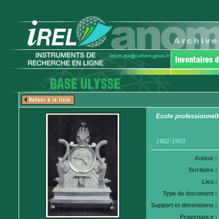
Ecole professionnell
1902-1903
Auteur :
Territoire :
Lieu :
Type de document :
Support et dimensions :
Provenance :