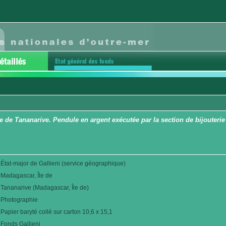
e de Tananarive. Pendule en argent exécutée par la section de bijouterie
État-major de Gallieni (service géographique)
Madagascar, Île de
Tananarive (Madagascar, Île de)
Photographie
Papier baryté collé sur carton 10,6 x 15,1
Fonds Gallieni