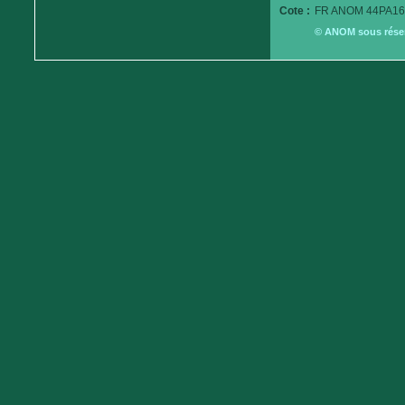
Cote :
FR ANOM 44PA16
© ANOM sous réserv