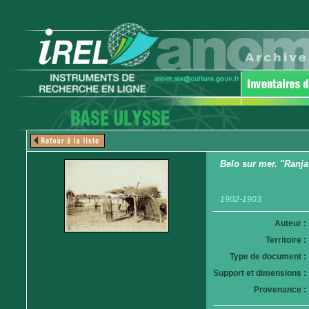
Belo sur mer. "Ranja
1902-1903
Auteur :
Territoire :
Type de document :
Support et dimensions :
Provenance :