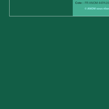
Cote :
FR ANOM 44PA16
© ANOM sous réserv