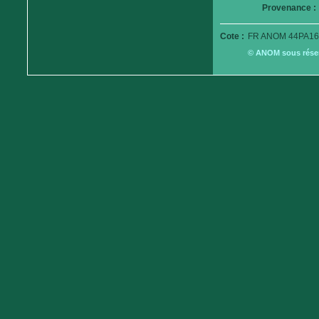
Provenance :
Cote :
FR ANOM 44PA16
© ANOM sous réserv