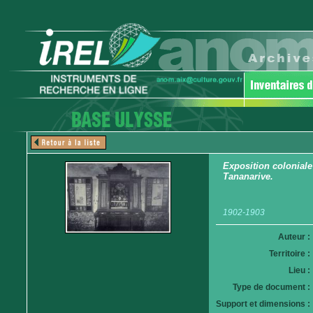
Exposition coloniale
Tananarive.
1902-1903
Auteur :
Territoire :
Lieu :
Type de document :
Support et dimensions :