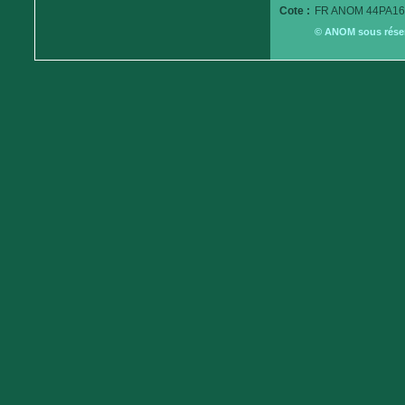
Cote :
FR ANOM 44PA16
© ANOM sous réserv