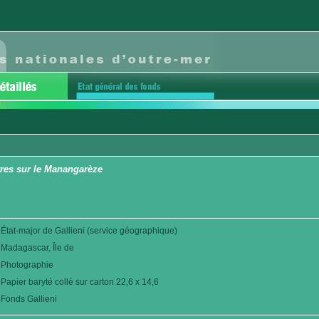
tres sur le Manangarèze
État-major de Gallieni (service géographique)
Madagascar, Île de
Photographie
Papier baryté collé sur carton 22,6 x 14,6
Fonds Gallieni