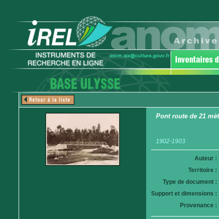
Pont route de 21 mè
1902-1903
Auteur :
Territoire :
Type de document :
Support et dimensions :
Provenance :