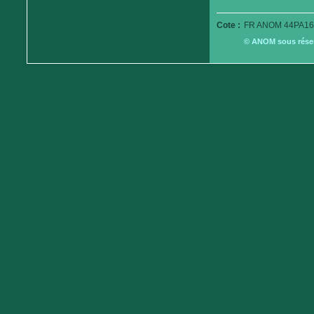
Cote :
FR ANOM 44PA16
© ANOM sous réserv