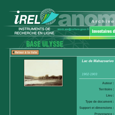
Lac de Mahazoarivo
1902-1903
Auteur :
Territoire :
Lieu :
Type de document :
Support et dimensions :
Provenance :