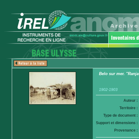
Belo sur mer. "Ranja
1902-1903
Auteur :
Territoire :
Type de document :
Support et dimensions :
Provenance :