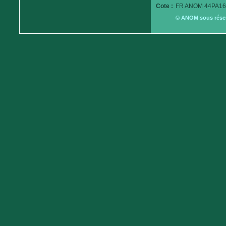
Cote :
FR ANOM 44PA16
© ANOM sous réserv